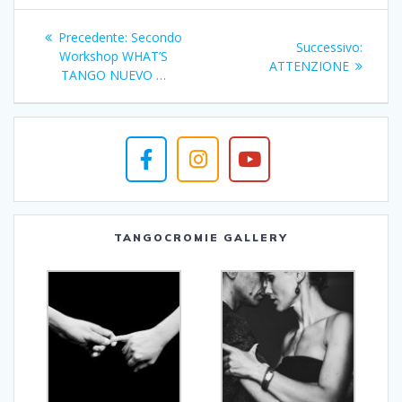
Navigazione
Articolo
Precedente:
Secondo
Articol
Successivo:
articoli
precedente:
Workshop WHAT’S
succes
ATTENZIONE
TANGO NUEVO …
TANGOCROMIE GALLERY