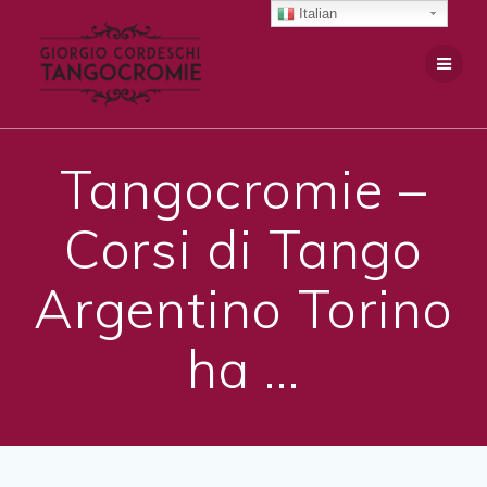
Salta
Italian
al
contenuto
Tangocromie –
Corsi di Tango
Argentino Torino
ha …