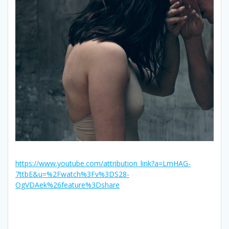
https://www.youtube.com/attribution_link?a=LmHAG-
7ttbE&u=%2Fwatch%3Fv%3DS28-
OgVDAek%26feature%3Dshare