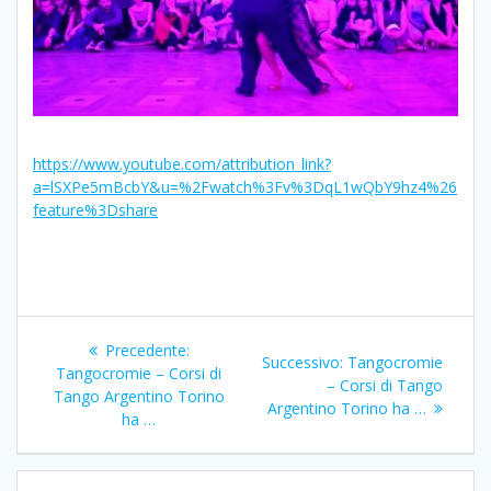
https://www.youtube.com/attribution_link?
a=lSXPe5mBcbY&u=%2Fwatch%3Fv%3DqL1wQbY9hz4%26
feature%3Dshare
Navigazione
Articolo
Precedente:
Articolo
Successivo:
Tangocromie
articoli
precedente:
Tangocromie – Corsi di
successivo:
– Corsi di Tango
Tango Argentino Torino
Argentino Torino ha …
ha …