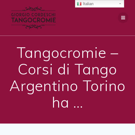
Salta
Italian
al
contenuto
Tangocromie –
Corsi di Tango
Argentino Torino
ha …