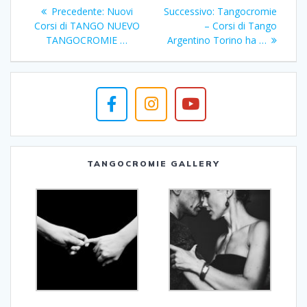
Navigazione
Articolo
Articolo
Precedente:
Nuovi
Successivo:
Tangocromie
articoli
precedente:
successivo:
Corsi di TANGO NUEVO
– Corsi di Tango
TANGOCROMIE …
Argentino Torino ha …
TANGOCROMIE GALLERY