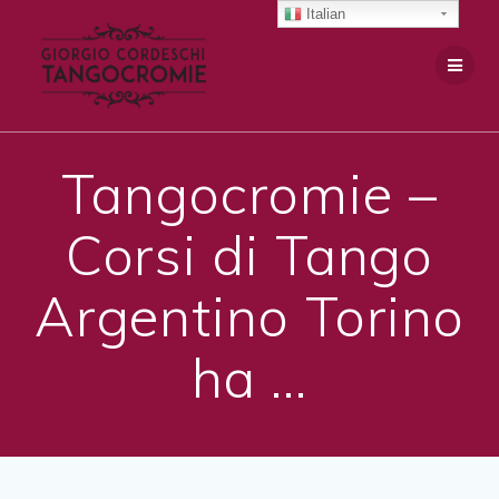
Salta
Italian
al
contenuto
Tangocromie –
Corsi di Tango
Argentino Torino
ha …