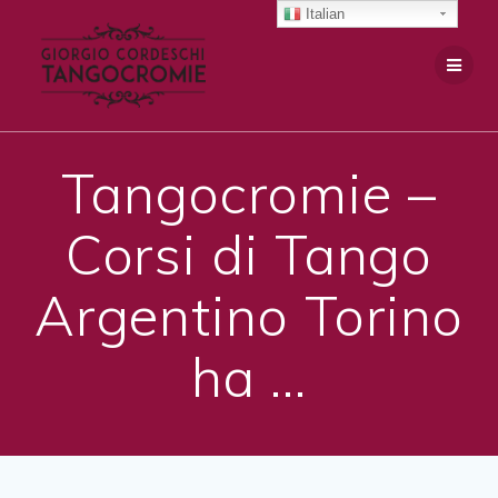
Salta
Italian
al
contenuto
Tangocromie –
Corsi di Tango
Argentino Torino
ha …