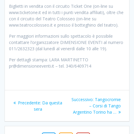
Biglietti in vendita con il circuito Ticket One (on-line su
www.ticketone.it ed in tutti i punti vendita affiliati), oltre che
con il circuito del Teatro Colosseo (on-line su
www.teatrocolosseo.it e presso il botteghino del teatro).
Per maggiori informazioni sullo spettacolo è possibile
contattare l’organizzatore DIMENSIONE EVENTI al numero
011/2632323 (dal lunedì al venerdì dalle 10 alle 19).
Per dettagli stampa: LARA MARTINETTO
pr@dimensioneeventi.it – tel. 340/6409714
Navigazione
Articolo
Successivo:
Tangocromie
Articolo
Precedente:
Da questa
articoli
successivo:
– Corsi di Tango
precedente:
sera
Argentino Torino ha …