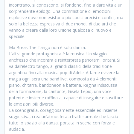
incontrano, si conoscono, si fondono, fino a dare vita a un
sorprendente epilogo. Una commistione di emozioni
esplosive dove non esistono più codici precisi e confini, ma
solo la bellezza espressiva di due mondi, di due arti che
vanno a creare dalla loro unione qualcosa di nuovo e
speciale.
Ma Break The Tango non è solo danza.
L’altra grande protagonista è la musica. Un viaggio
anch’esso che incontra e reinterpreta panorami lontani. Si
va dall’electro tango, ai grandi classici della tradizione
argentina fino alla musica pop di Adele. A farne rivivere la
magia ogni sera una band live, composta da 4 elementi:
piano, chitarra, bandoneon e batteria. Regina indiscussa
della formazione, la cantante, Gisela Lepio, una voce
potente e insieme raffinata, capace di inseguire e suscitare
le emozioni più diverse.
La scenografia, coraggiosamente essenziale ed insieme
suggestiva, crea un’atmosfera a tratti surreale che lascia
tutto lo spazio alla danza, portata in scena con forza e
audacia.