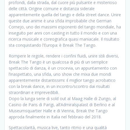
profondi, dalla strada, dal cuore più pulsante e misterioso
delle città. Origine comune e distanza siderale
apparentemente quella del tango e della street dance. Unire
queste due anime è una sfida improbabile che German
Cornejo, uno dei massimi esponenti del tango mondiale, ha
inseguito per anni con casting in tutto il mondo e con una
ricerca musicale e coreografica quasi maniacale. Il risultato
sta conquistando l’Europa: è Break The Tango.
Rompere le regole, rendere i confini fluidi, unire stili diversi,
Break The Tango è un qualcosa di più di un semplice
spettacolo di danza, è un crocevia, un appuntamento con
l’inaspettato, una sfida, uno show che mixa due mondi
apparentemente distantissimi: il miglior tango acrobatico
con la break dance, in un incontro/scontro dai risultati
straordinari e imprevedibili.
Dopo la lunga serie di sold out al Maag Halle di Zurigo, al
Casino de Paris di Parigi, all’Admiralspalast di Berlino e al
Museumsquartier Halle e di Vienna, Break the Tango
approda finalmente in Italia nel febbraio del 2018.
Spettacolarità, musica live, tanto ritmo e una qualità