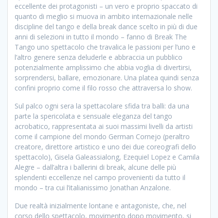
eccellente dei protagonisti – un vero e proprio spaccato di
quanto di meglio si muova in ambito internazionale nelle
discipline del tango e della break dance scelto in più di due
anni di selezioni in tutto il mondo – fanno di Break The
Tango uno spettacolo che travalica le passioni per l’uno e
l’altro genere senza deluderle e abbraccia un pubblico
potenzialmente amplissimo che abbia voglia di divertirsi,
sorprendersi, ballare, emozionare. Una platea quindi senza
confini proprio come il filo rosso che attraversa lo show.
Sul palco ogni sera la spettacolare sfida tra balli: da una
parte la spericolata e sensuale eleganza del tango
acrobatico, rappresentata ai suoi massimi livelli da artisti
come il campione del mondo German Cornejo (peraltro
creatore, direttore artistico e uno dei due coreografi dello
spettacolo), Gisela Galeassialong, Ezequiel Lopez e Camila
Alegre – dall’altra i ballerini di break, alcune delle più
splendenti eccellenze nel campo provenienti da tutto il
mondo – tra cui l’italianissimo Jonathan Anzalone.
Due realtà inizialmente lontane e antagoniste, che, nel
corso dello spettacolo, movimento dopo movimento, si