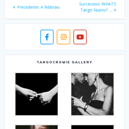
Navigazione
Articolo
Successivo:
WHAT’S
Articolo
Precedente:
A febbraio
articoli
successivo:
Tango Nuevo? …
precedente:
TANGOCROMIE GALLERY