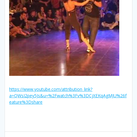
https://www.youtube.com/attribution_link?
a=QWsI2pey5Js&u=%2Fwatch%3Fv%3DCjXEKqAgMJU%26f
eature%3Dshare