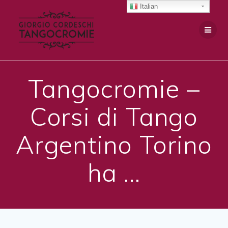
Salta
Italian
al
contenuto
Tangocromie –
Corsi di Tango
Argentino Torino
ha …