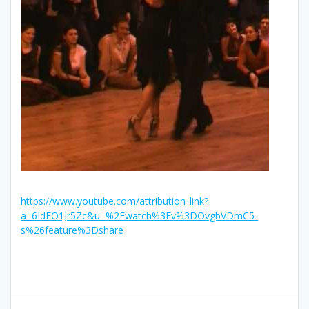
https://www.youtube.com/attribution_link?
a=6IdEO1Jr5Zc&u=%2Fwatch%3Fv%3DOvgbVDmC5-
s%26feature%3Dshare