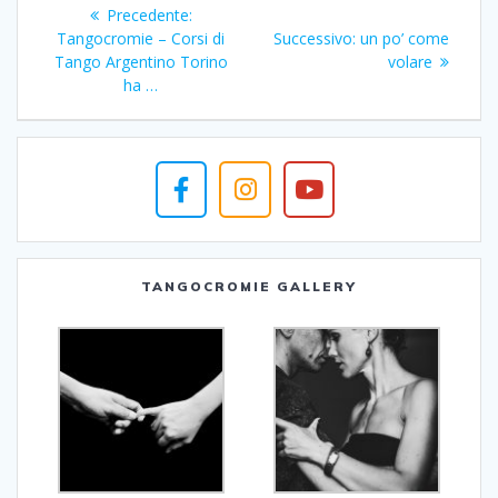
Navigazione
Articolo
Precedente:
articoli
precedente:
Articolo
Tangocromie – Corsi di
Successivo:
un po’ come
successivo:
Tango Argentino Torino
volare
ha …
TANGOCROMIE GALLERY