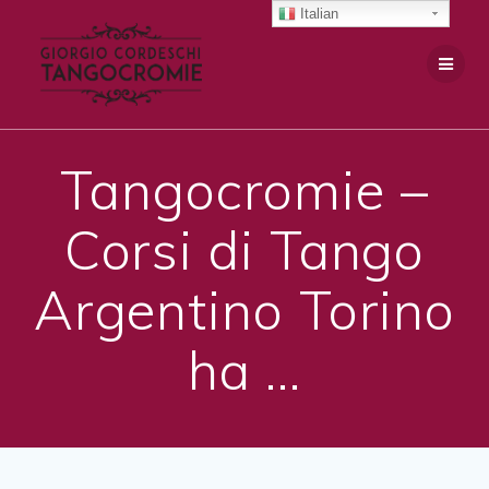
Salta
Italian
al
contenuto
Tangocromie –
Corsi di Tango
Argentino Torino
ha …