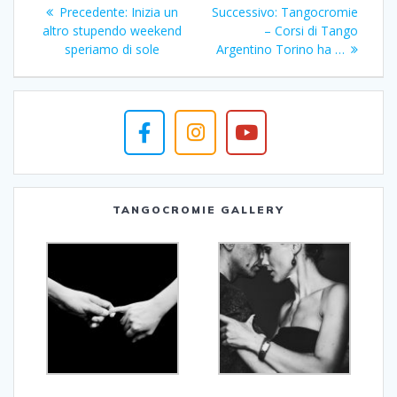
Navigazione
Articolo
Articolo
Precedente:
Inizia un
Successivo:
Tangocromie
articoli
precedente:
successivo:
altro stupendo weekend
– Corsi di Tango
speriamo di sole
Argentino Torino ha …
TANGOCROMIE GALLERY