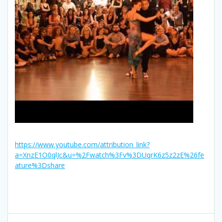
https://www.youtube.com/attribution_link?
a=XnzE1O0qlJc&u=%2Fwatch%3Fv%3DUqrK6z5z2zE%26fe
ature%3Dshare