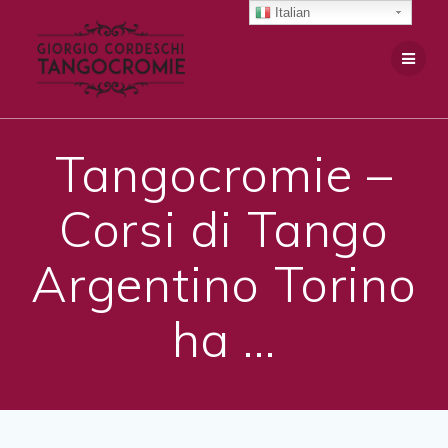
Salta
Italian
al
contenuto
Tangocromie –
Corsi di Tango
Argentino Torino
ha …