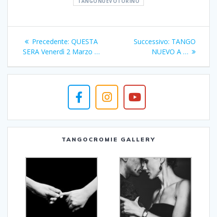
TANGONUEVOTORINO
Navigazione
Articolo
Articolo
Precedente:
QUESTA
Successivo:
TANGO
articoli
precedente:
successivo:
SERA Venerdì 2 Marzo …
NUEVO A …
TANGOCROMIE GALLERY