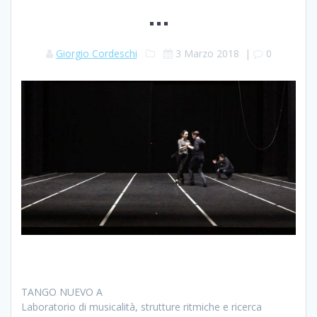
…
Giorgio Cordeschi
3 Marzo 2018
|
0
TANGO NUEVO A
Laboratorio di musicalità, strutture ritmiche e ricerca