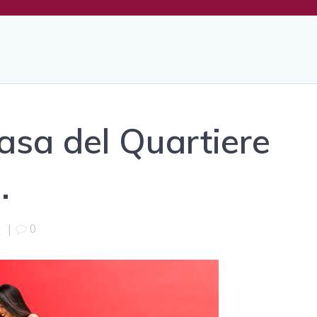
sa del Quartiere
…
9
|
0