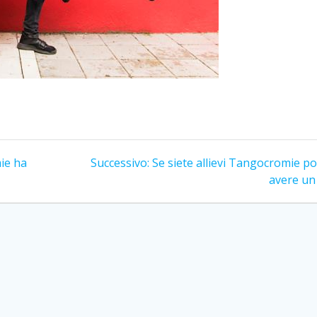
Articolo
ie ha
Successivo:
Se siete allievi Tangocromie p
successivo:
avere un