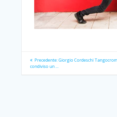
Navigazione
Articolo
Precedente:
Giorgio Cordeschi Tangocrom
precedente:
articoli
condiviso un …