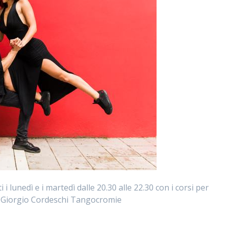
i lunedì e i martedì dalle 20.30 alle 22.30 con i corsi per
di Giorgio Cordeschi Tangocromie