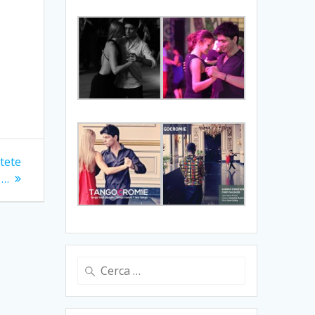
otete
 …
Ricerca
per: