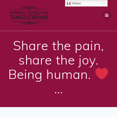
Salta
Italian
al
contenuto
Share the pain,
share the joy.
Being human.
…