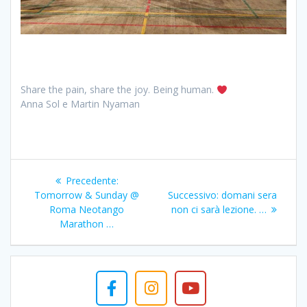
Share the pain, share the joy. Being human.
Anna Sol e Martin Nyaman
Navigazione
Articolo
Precedente:
articoli
precedente:
Articolo
Tomorrow & Sunday @
Successivo:
domani sera
successivo:
Roma Neotango
non ci sarà lezione. …
Marathon …