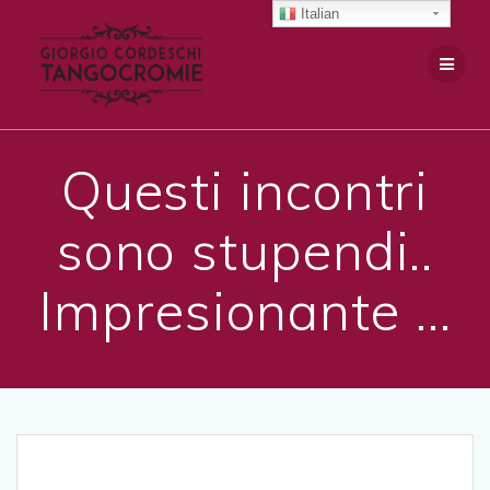
Salta
Italian
al
contenuto
Questi incontri
sono stupendi..
Impresionante …