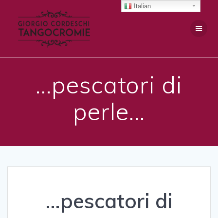
Salta
Italian
al
contenuto
…pescatori di
perle…
…pescatori di