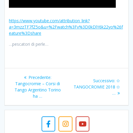
https://www.youtube.com/attribution_link?
a=3mzzTF7fZ5o&u=%2Fwatch%3Fv%3D0kDlY6k22yo%26f
eature%3Dshare
…pescatori di perle…
Navigazione
Articolo
Precedente:
Articolo
Successivo:
✩
articoli
precedente:
Tangocromie – Corsi di
successi
TANGOCROMIE 2018 ✩
Tango Argentino Torino
…
ha …