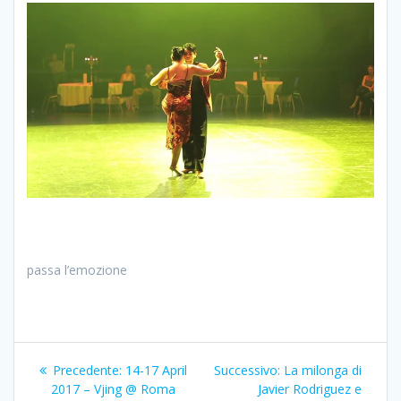
passa l’emozione
Navigazione
Articolo
Articolo
Precedente:
14-17 April
Successivo:
La milonga di
articoli
precedente:
successivo:
2017 – Vjing @ Roma
Javier Rodriguez e