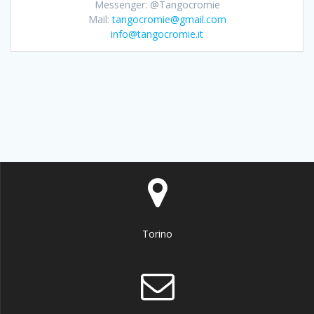
Messenger: @Tangocromie
Mail:
tangocromie@gmail.com
info@tangocromie.it
Torino