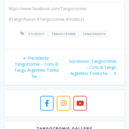
https://www.facebook.com/Tangocromie/
#TangoNuevo #Tangocromie #Studio21
STUDIO21
TANGOCROMIE
TANGONUEVO
Navigazione
Articolo
Precedente:
Articolo
Successivo:
Tangocromie
articoli
precedente:
Tangocromie – Corsi di
successivo:
– Corsi di Tango
Tango Argentino Torino
Argentino Torino ha …
ha …
TANGOCROMIE GALLERY