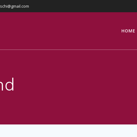
eschi@gmail.com
HOME
nd