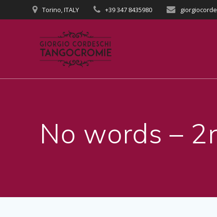
Salta
Torino, ITALY
+39 347 8435980
giorgiocord
al
contenuto
No words – 2