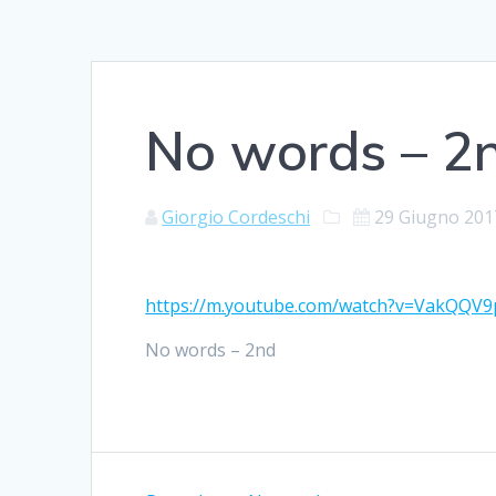
No words – 2
Giorgio Cordeschi
29 Giugno 201
https://m.youtube.com/watch?v=VakQQV
No words – 2nd
Navigazione