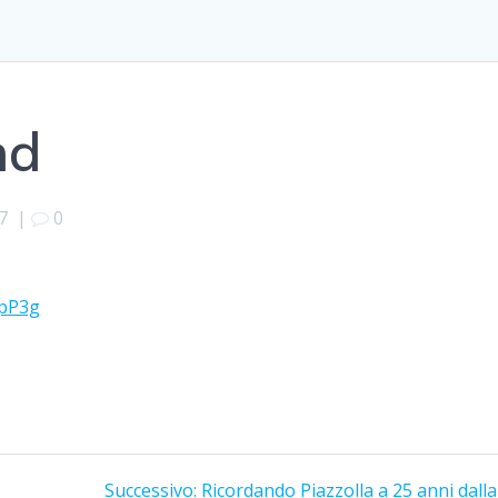
nd
7
|
0
9pP3g
Articolo
Successivo:
Ricordando Piazzolla a 25 anni dall