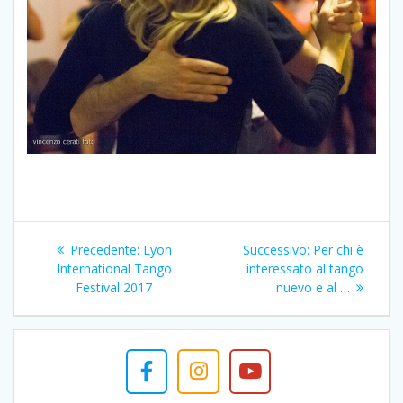
Navigazione
Articolo
Articolo
Precedente:
Lyon
Successivo:
Per chi è
articoli
precedente:
successivo:
International Tango
interessato al tango
Festival 2017
nuevo e al …