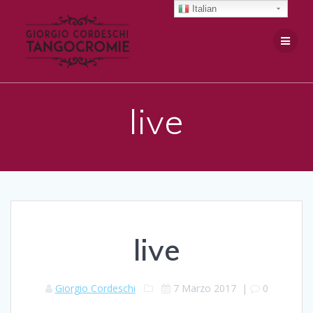
Salta
Italian
al
contenuto
live
live
Giorgio Cordeschi
7 Marzo 2017
|
0