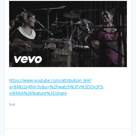
https://www.youtube.com/attribution_link?
a=8MU2v49In7o&u=%2Fwatch%3Fv%3DOv3F5-
oWMjA%26feature%3Dshare
live
Navigazione