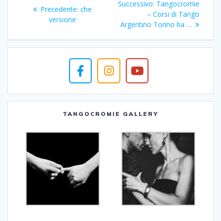
Articolo
Successivo:
Tangocromie
Articolo
Precedente:
che
articoli
successivo:
– Corsi di Tango
precedente:
versione
Argentino Torino ha …
TANGOCROMIE GALLERY