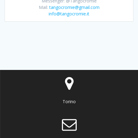
Messenger: @Tangocromie
Mail:
tangocromie@gmail.com
info@tangocromie.it
Torino