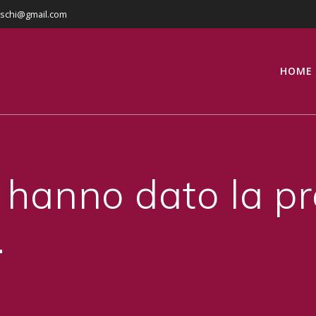
eschi@gmail.com
HOME
 hanno dato la pr
…