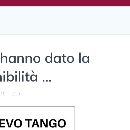
 hanno dato la
ibilità …
019
|
0