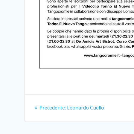
Navigazione
Articolo
Precedente:
Leonardo Cuello
articoli
precedente: