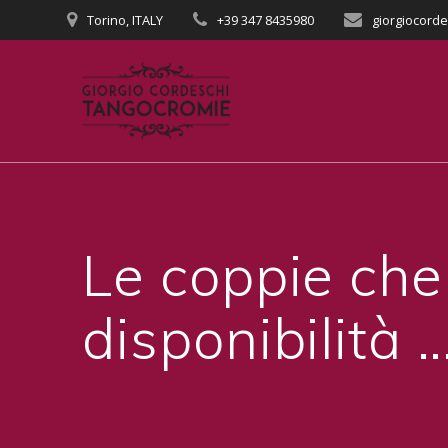
Salta
Torino, ITALY
+39 347 8435980
giorgiocord
al
contenuto
Le coppie che
disponibilità 