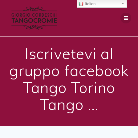
Salta
Italian
al
contenuto
Iscrivetevi al
gruppo facebook
Tango Torino
Tango …