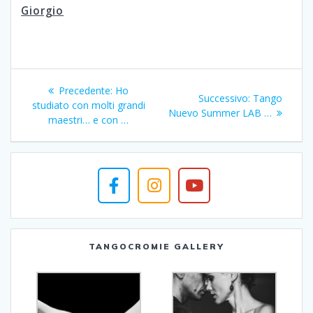
Giorgio
Navigazione
Articolo
Precedente:
Ho
Articolo
Successivo:
Tango
articoli
precedente:
studiato con molti grandi
successivo:
Nuevo Summer LAB …
maestri… e con …
TANGOCROMIE GALLERY