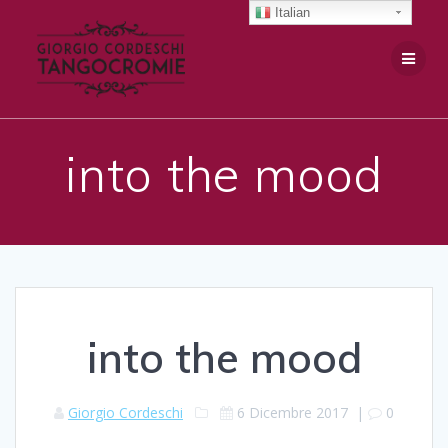
Salta
Italian
al
contenuto
into the mood
into the mood
Giorgio Cordeschi
6 Dicembre 2017
|
0