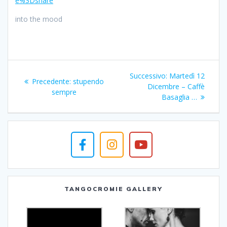
e%3Dshare
into the mood
Navigazione
Articolo
Successivo:
Martedì 12
Articolo
Precedente:
stupendo
articoli
successivo:
Dicembre – Caffè
precedente:
sempre
Basaglia …
TANGOCROMIE GALLERY