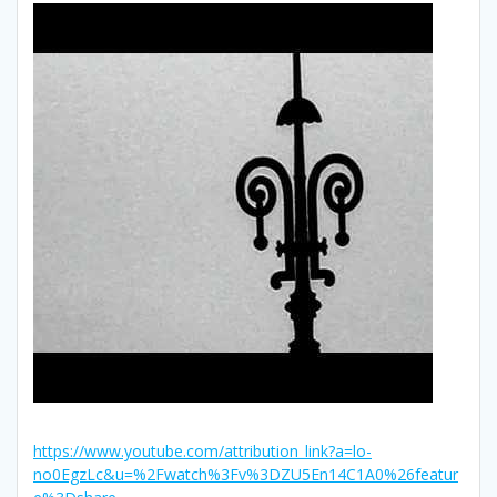
https://www.youtube.com/attribution_link?a=lo-
no0EgzLc&u=%2Fwatch%3Fv%3DZU5En14C1A0%26featur