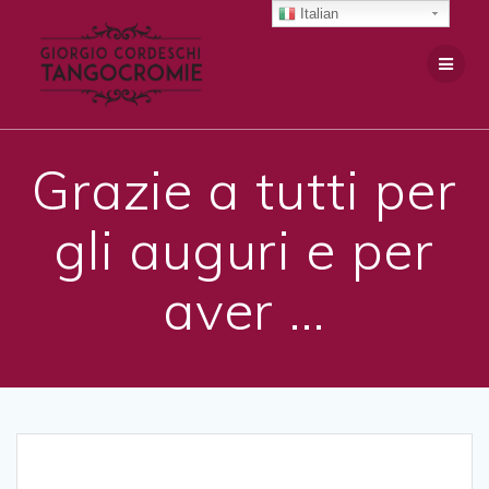
Salta
Italian
al
contenuto
Grazie a tutti per
gli auguri e per
aver …