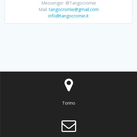
Messenger: @Tangocromie
Mail:
tangocromie@gmail.com
info@tangocromie.it
Torino