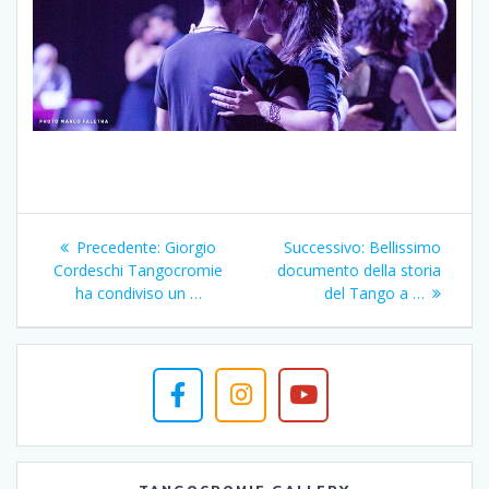
Navigazione
Articolo
Articolo
Precedente:
Giorgio
Successivo:
Bellissimo
articoli
precedente:
successivo:
Cordeschi Tangocromie
documento della storia
ha condiviso un …
del Tango a …