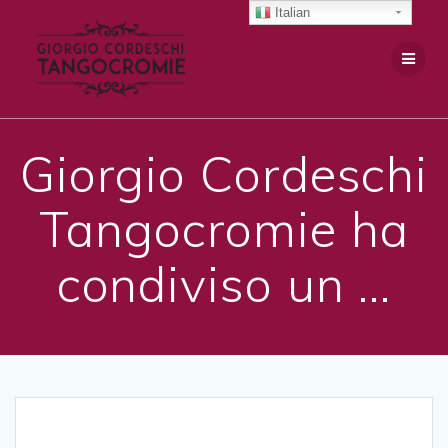
Salta
Italian
al
contenuto
Giorgio Cordeschi
Tangocromie ha
condiviso un …