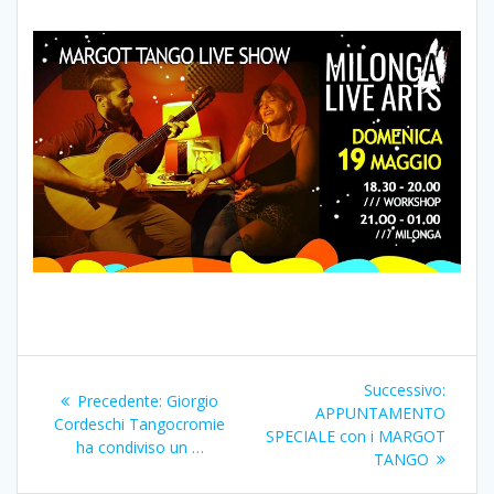
Navigazione
Articol
Successivo:
Articolo
Precedente:
Giorgio
articoli
succes
APPUNTAMENTO
precedente:
Cordeschi Tangocromie
SPECIALE con i MARGOT
ha condiviso un …
TANGO