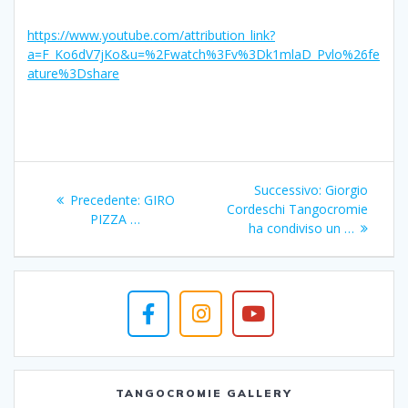
https://www.youtube.com/attribution_link?
a=F_Ko6dV7jKo&u=%2Fwatch%3Fv%3Dk1mlaD_Pvlo%26fe
ature%3Dshare
Navigazione
Articolo
Successivo:
Giorgio
Articolo
Precedente:
GIRO
articoli
successivo:
Cordeschi Tangocromie
precedente:
PIZZA …
ha condiviso un …
TANGOCROMIE GALLERY