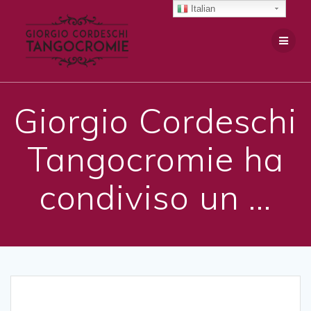
Salta
Italian
al
contenuto
Giorgio Cordeschi
Tangocromie ha
condiviso un …