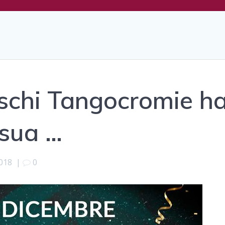
schi Tangocromie h
 sua …
018
|
0