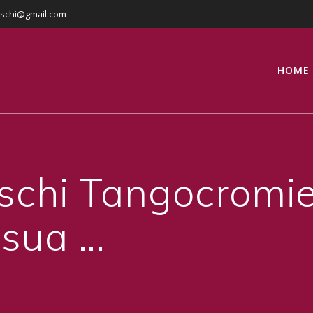
eschi@gmail.com
HOME
eschi Tangocromi
 sua …