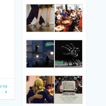
e ha
 …