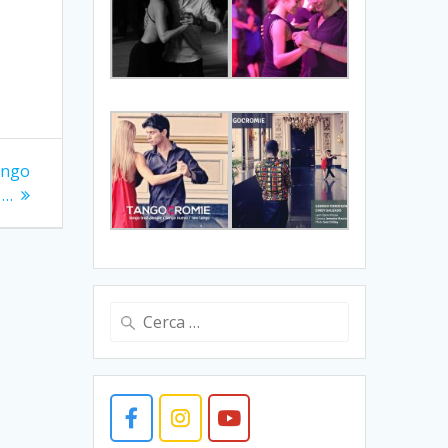
ango
 …
Ricerca
per: