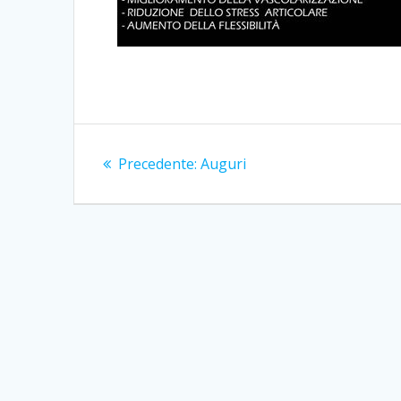
Navigazione
Articolo
Precedente:
Auguri
articoli
precedente: