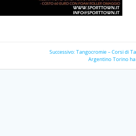
Articolo
Successivo:
Tangocromie – Corsi di T
successivo:
Argentino Torino ha