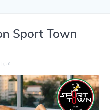
on Sport Town
|
0