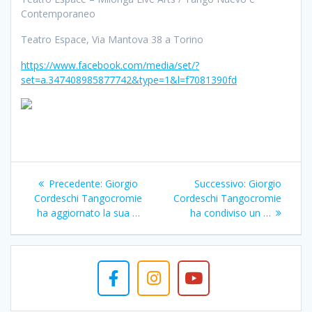
Contemporaneo
Teatro Espace, Via Mantova 38 a Torino
https://www.facebook.com/media/set/?
set=a.347408985877742&type=1&l=f7081390fd
Navigazione
Articolo
Articolo
Precedente:
Giorgio
Successivo:
Giorgio
articoli
precedente:
successivo:
Cordeschi Tangocromie
Cordeschi Tangocromie
ha aggiornato la sua …
ha condiviso un …