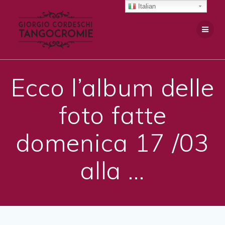
Salta
Italian
al
contenuto
Ecco l’album delle
foto fatte
domenica 17 /03
alla …