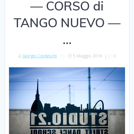
— CORSO di
TANGO NUEVO —
…
Giorgio Cordeschi
5 Maggio 2018
|
0