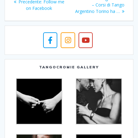
Articolo
Precedente:
Follow me
articoli
successivo:
– Corsi di Tango
precedente:
on Facebook
Argentino Torino ha …
TANGOCROMIE GALLERY