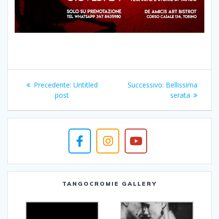
Navigazione
Articolo
Articolo
Precedente:
Untitled
Successivo:
Bellissima
articoli
precedente:
successivo:
post
serata
TANGOCROMIE GALLERY