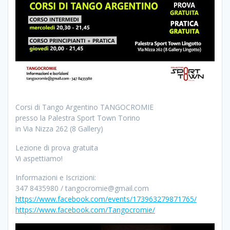
Corsi di Tango Argentino TANGOCROMIE
presso la Palestra Sport Town Torino
in Via Nizza 262 (8 Gallery)
Lezione di prova gratuita
Vi aspettiamo!
Informazioni e Iscrizioni:
347 8435980 / tangocromie@gmail.com
https://www.facebook.com/events/173963279871765/
https://www.facebook.com/Tangocromie/