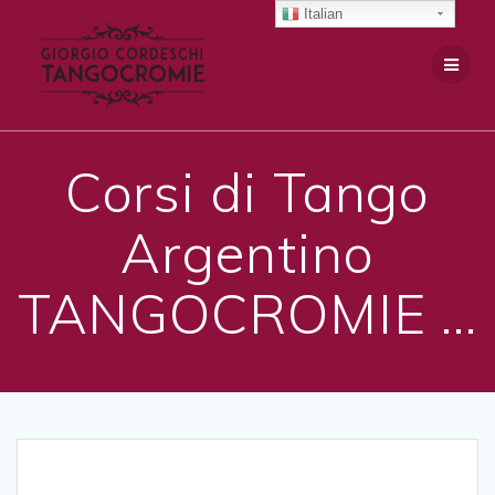
Salta
Italian
al
contenuto
Corsi di Tango
Argentino
TANGOCROMIE …