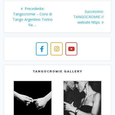
Navigazione
Articolo
Precedente:
Articol
Successivo:
articoli
precedente:
Tangocromie – Corsi di
succes
TANGOCROMIE //
Tango Argentino Torino
website https
ha …
TANGOCROMIE GALLERY