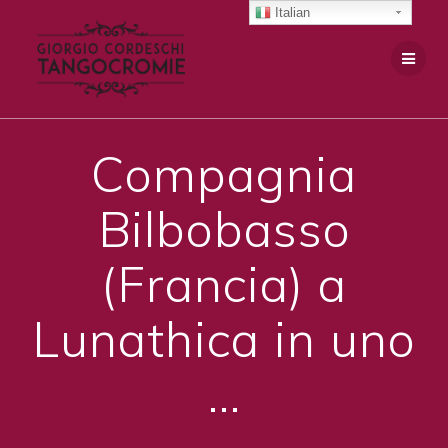
Salta
Italian
al
contenuto
Compagnia
Bilbobasso
(Francia) a
Lunathica in uno
…