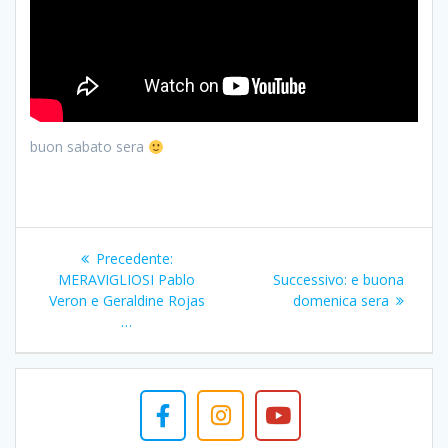
buon sabato sera
Navigazione
Articolo
Precedente:
articoli
precedente:
Articolo
MERAVIGLIOSI Pablo
Successivo:
e buona
successivo:
Veron e Geraldine Rojas
domenica sera
…