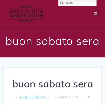
Salta
Italian
al
contenuto
buon sabato sera
buon sabato sera
Giorgio Cordeschi
4 Marzo 2017
|
0