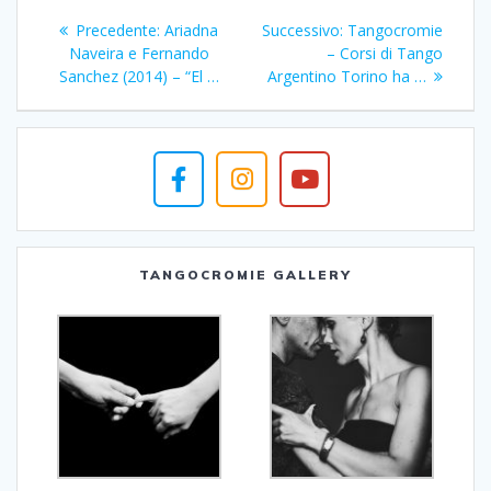
Navigazione
Articolo
Articolo
Precedente:
Ariadna
Successivo:
Tangocromie
articoli
precedente:
successivo:
Naveira e Fernando
– Corsi di Tango
Sanchez (2014) – “El …
Argentino Torino ha …
TANGOCROMIE GALLERY