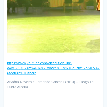
https://www.youtube.com/attribution_link?
a=VOZ6DB24rbw&u=%2Fwatch%3Fv%3Douzhz62oMXo%2
6feature%3Dshare
Ariadna Naveira e Fernando Sanchez (2014) – Tango En
Punta Austria