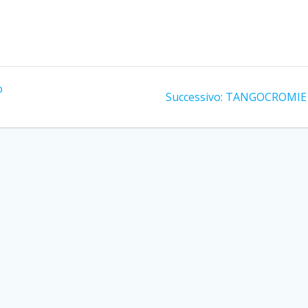
o
Articolo
Successivo:
TANGOCROMIE
successivo: