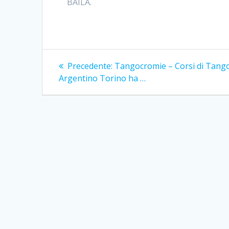
BAILA.
Navigazione
Articolo
Precedente:
Tangocromie – Corsi di Tang
precedente:
articoli
Argentino Torino ha …