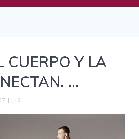
EL CUERPO Y LA
NECTAN. …
17
|
0