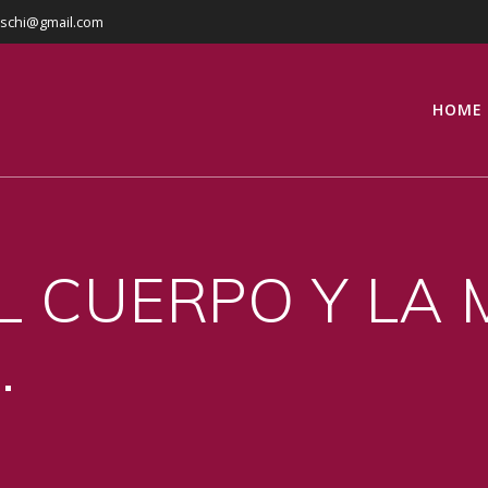
eschi@gmail.com
HOME
EL CUERPO Y LA
…