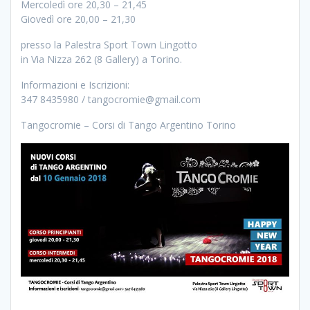
Mercoledì ore 20,30 – 21,45
Giovedì ore 20,00 – 21,30
presso la Palestra Sport Town Lingotto
in Via Nizza 262 (8 Gallery) a Torino.
Informazioni e Iscrizioni:
347 8435980 / tangocromie@gmail.com
Tangocromie – Corsi di Tango Argentino Torino