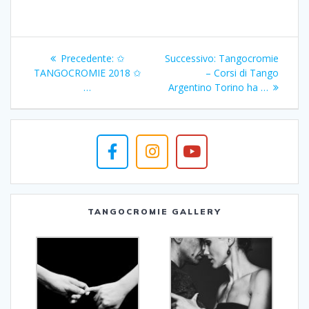
Navigazione
Articolo
Articolo
Precedente:
✩
Successivo:
Tangocromie
articoli
precedente:
successivo:
TANGOCROMIE 2018 ✩
– Corsi di Tango
…
Argentino Torino ha …
TANGOCROMIE GALLERY