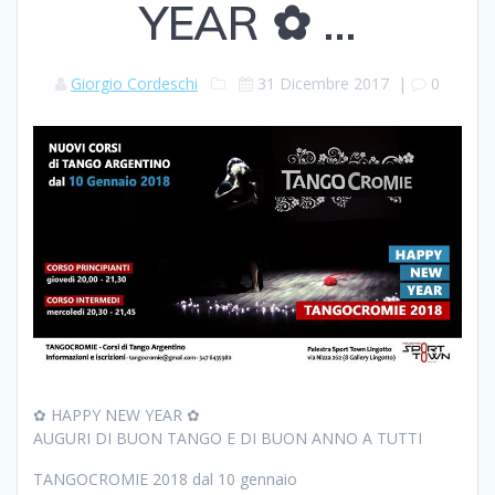
YEAR ✿ …
Giorgio Cordeschi
31 Dicembre 2017
|
0
✿ HAPPY NEW YEAR ✿
AUGURI DI BUON TANGO E DI BUON ANNO A TUTTI
TANGOCROMIE 2018 dal 10 gennaio