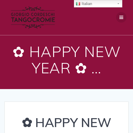
Salta
Italian
al
contenuto
✿ HAPPY NEW
YEAR ✿ …
✿ HAPPY NEW