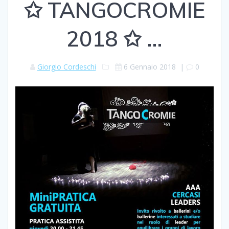
✩ TANGOCROMIE
2018 ✩ …
Giorgio Cordeschi
6 Gennaio 2018
|
0