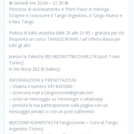
✿ Giovedì ore 20,00 – 21,30 ✿
Percorso di avvicinamento e ‘Primi Passi’ in milonga:
Scoprire e conoscere il Tango Argentino, il Tango Nuevo e
il Neo Tango
Pratica di ballo assistita dalle 20 alle 21.45 – gratuita per chi
frequenta un corso TANGOCROMIE / ad offerta libera per
tutti gli altri
presso la Palestra @[1482390778672448:274:Sport Town
Torino]
in Via Nizza 262 (8 Gallery)
INFORMAZIONI e PRENOTAZIONI
– chiama il numero 347 8435980
– scrivi una mail a tangocromie@gmail.com
– scrivi un messaggio su messenger o whatsapp
– prenota la tua partecipazione sulla pagina con un
messaggio privato o con un post sull’evento
@[472388162940974:274:Tangocromie – Corsi di Tango
Argentino Torino]