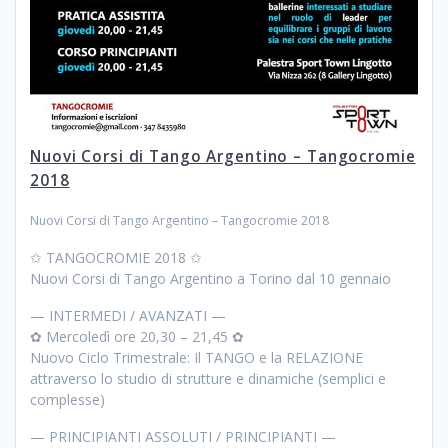
Nuovi Corsi di Tango Argentino – Tangocromie
2018
Nuovi Corsi di Tango Argentino – Tangocromie 2018
✩ TANGOCROMIE 2018 ✩
Nuovi Corsi di Tango Argentino a Torino dal 10 gennaio
— INTERMEDI / AVANZATI —
✿ Mercoledì ore 20,30 – 21,45 ✿
Nuovo Ciclo Trimestrale: Il TANGO e la RELAZIONE
attraverso lo studio di strutture e dinamiche (semplici e
complesse)
— PRINCIPIANTI ASSOLUTI / PRINCIPIANTI —