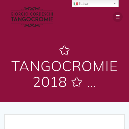
Salta
Italian
al
contenuto
✩
TANGOCROMIE
2018 ✩ …