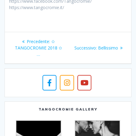
https://www.facebook.com/Tangocromie/
https://www.tangocromie.it/
Navigazione
Articolo
Precedente:
✩
articoli
precedente:
Articolo
TANGOCROMIE 2018 ✩
Successivo:
Bellissimo
successivo:
…
TANGOCROMIE GALLERY