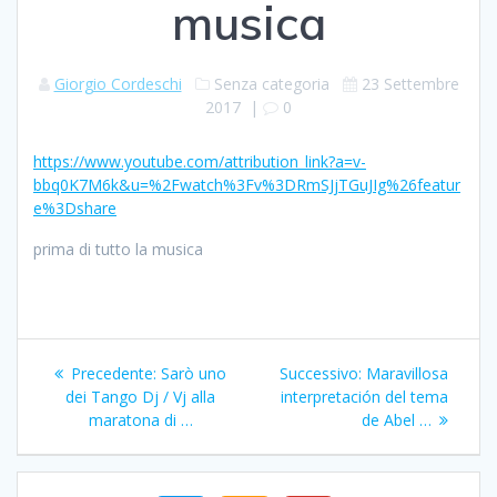
musica
Giorgio Cordeschi
Senza categoria
23 Settembre
2017
|
0
https://www.youtube.com/attribution_link?a=v-
bbq0K7M6k&u=%2Fwatch%3Fv%3DRmSJjTGuJIg%26featur
e%3Dshare
prima di tutto la musica
Navigazione
Articolo
Articolo
Precedente:
Sarò uno
Successivo:
Maravillosa
articoli
precedente:
successivo:
dei Tango Dj / Vj alla
interpretación del tema
maratona di …
de Abel …