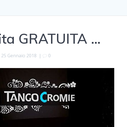
tita GRATUITA …
25 Gennaio 2018
|
0