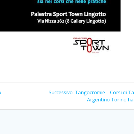
Articolo
o
Successivo:
Tangocromie – Corsi di T
successivo:
Argentino Torino ha