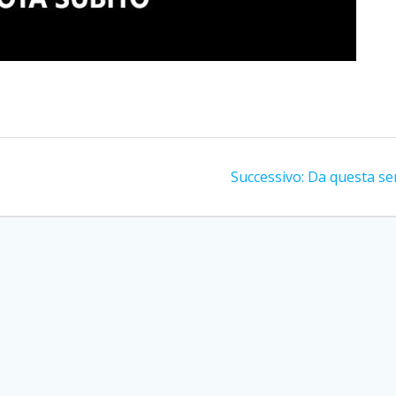
Articolo
Successivo:
Da questa se
successivo: