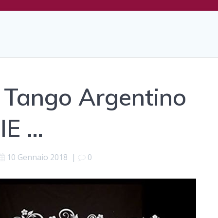
i Tango Argentino
E …
10 Gennaio 2018
|
0