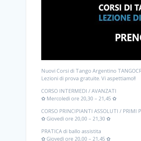
Nuovi Corsi di Tango Argentino TANGO
Lezioni di prova gratuite. Vi aspettiamo!!
CORSO INTERMEDI / AVANZATI
✿ Mercoledì ore 20,30 – 21,45 ✿
CORSO PRINCIPIANTI ASSOLUTI / PRIMI P
✿ Giovedì ore 20,00 – 21,30 ✿
PRATICA di ballo assistita
✿ Giovedì ore 20,00 – 21,45 ✿