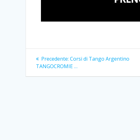
Navigazione
Articolo
Precedente:
Corsi di Tango Argentino
precedente:
articoli
TANGOCROMIE …