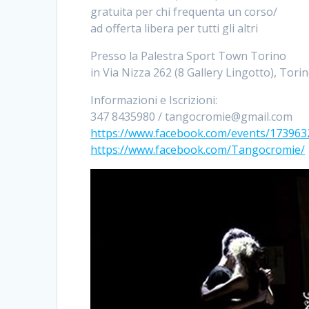
gratuita per chi frequenta un corso/
ad offerta libera per tutti gli altri
Presso la Palestra Sport Town Torino
in Via Nizza 262 (8 Gallery Lingotto), Torin
Informazioni e Iscrizioni:
347 8435980 / tangocromie@gmail.com
https://www.facebook.com/events/17396
https://www.facebook.com/Tangocromie/