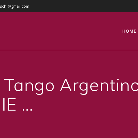
eschi@gmail.com
HOME
i Tango Argentin
E …