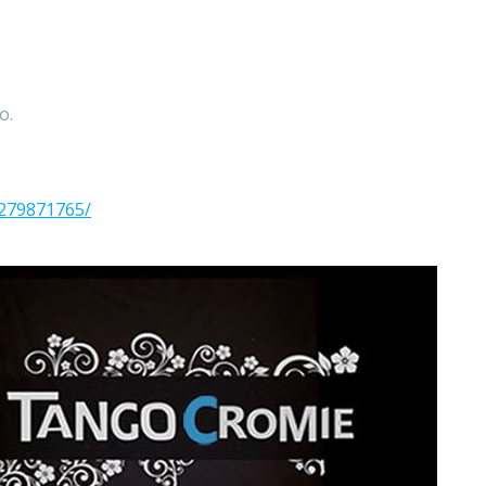
o.
3279871765/