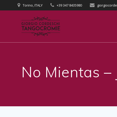
Salta
Torino, ITALY
+39 347 8435980
giorgiocord
al
contenuto
No Mientas – 