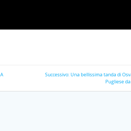
Articolo
NA
Successivo:
Una bellissima tanda di Osv
successivo:
Pugliese da