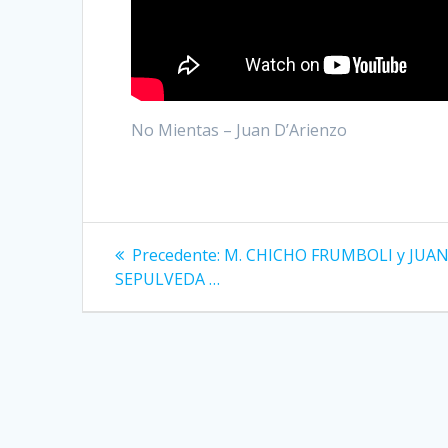
No Mientas – Juan D’Arienzo
Navigazione
Articolo
Precedente:
M. CHICHO FRUMBOLI y JUA
precedente:
articoli
SEPULVEDA …