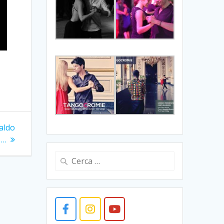
aldo
 …
Ricerca
per: