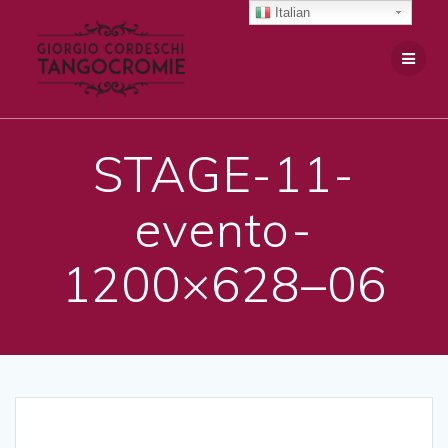
Salta
Italian
al
contenuto
STAGE-11-
evento-
1200×628–06