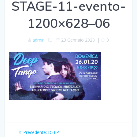
STAGE-11-evento-
1200×628–06
admin
23 Gennaio 2020
|
0
Navigazione
Articolo
Precedente:
DEEP