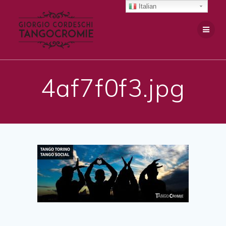
Salta
Italian
al
contenuto
4af7f0f3.jpg