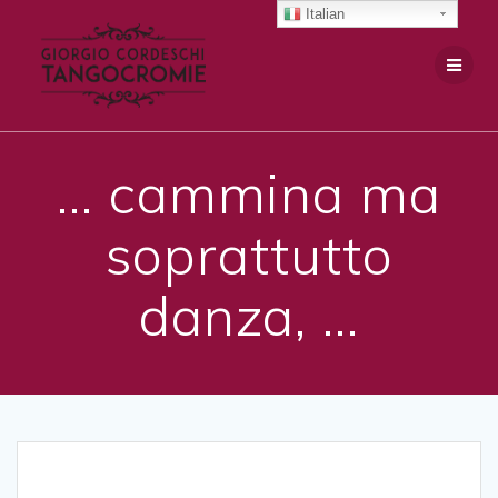
Salta
Italian
al
contenuto
… cammina ma
soprattutto
danza, …