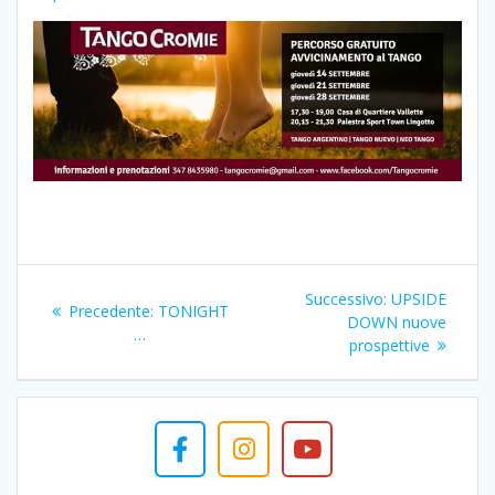
Navigazione
Articolo
Successivo:
UPSIDE
Articolo
Precedente:
TONIGHT
articoli
successivo:
DOWN nuove
precedente:
…
prospettive