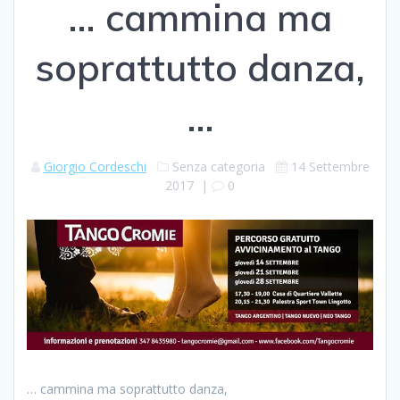
… cammina ma
soprattutto danza,
…
Giorgio Cordeschi
Senza categoria
14 Settembre
2017
|
0
… cammina ma soprattutto danza,