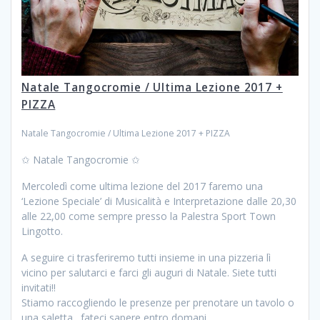
Natale Tangocromie / Ultima Lezione 2017 +
PIZZA
Natale Tangocromie / Ultima Lezione 2017 + PIZZA
✩ Natale Tangocromie ✩
Mercoledì come ultima lezione del 2017 faremo una
‘Lezione Speciale’ di Musicalità e Interpretazione dalle 20,30
alle 22,00 come sempre presso la Palestra Sport Town
Lingotto.
A seguire ci trasferiremo tutti insieme in una pizzeria lì
vicino per salutarci e farci gli auguri di Natale. Siete tutti
invitati!!
Stiamo raccogliendo le presenze per prenotare un tavolo o
una saletta…fateci sapere entro domani.