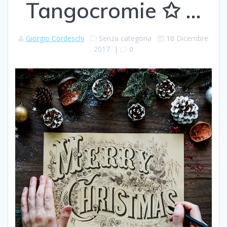
Tangocromie ✩ …
Giorgio Cordeschi
Senza categoria
18 Dicembre
2017
|
0