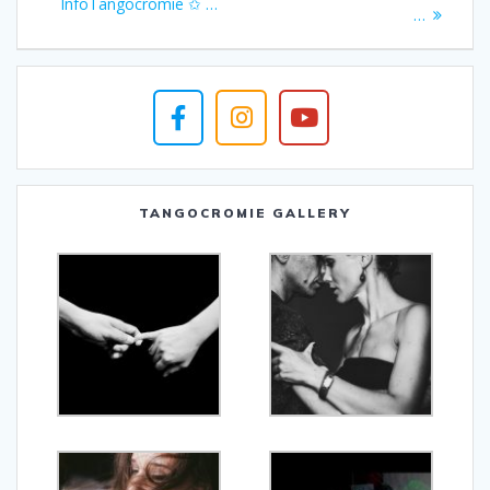
articoli
precedente:
InfoTangocromie ✩ …
…
TANGOCROMIE GALLERY