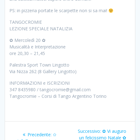
PS: in pizzeria portate le scarpette non si sa mai!
TANGOCROMIE
LEZIONE SPECIALE NATALIZIA
✿ Mercoledì 20 ✿
Musicalità e Interpretazione
ore 20,30 – 21,45
Palestra Sport Town Lingotto
Via Nizza 262 (8 Gallery Lingotto)
INFORMAZIONI e ISCRIZIONI
347 8435980 / tangocromie@gmail.com
Tangocromie – Corsi di Tango Argentino Torino
Navigazione
Articolo
Successivo:
✿ Vi auguro
Articolo
Precedente:
✩
successivo:
un felicissimo Natale ✿