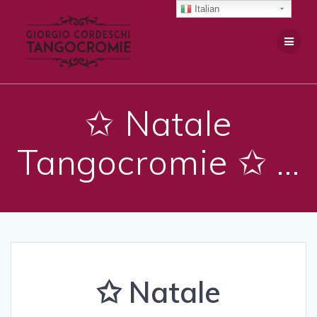
Salta
Italian
al
contenuto
✩ Natale
Tangocromie ✩ …
✩ Natale